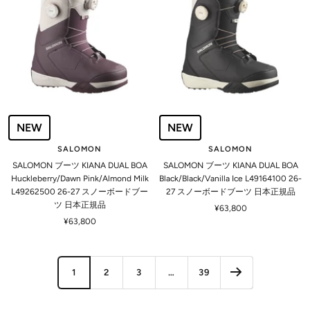
NEW
NEW
SALOMON
SALOMON
SALOMON ブーツ KIANA DUAL BOA
SALOMON ブーツ KIANA DUAL BOA
Huckleberry/Dawn Pink/Almond Milk
Black/Black/Vanilla Ice L49164100 26-
L49262500 26-27 スノーボードブー
27 スノーボードブーツ 日本正規品
ツ 日本正規品
セ
¥63,800
セ
¥63,800
ー
ー
ル
ル
価
価
格
1
2
3
…
39
格