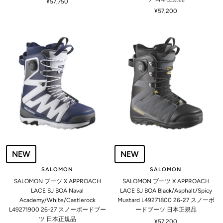
セ
¥57,750
セ
ー
¥57,200
ー
ル
ル
価
価
格
格
NEW
NEW
SALOMON
SALOMON
SALOMON ブーツ X APPROACH
SALOMON ブーツ X APPROACH
LACE SJ BOA Naval
LACE SJ BOA Black/Asphalt/Spicy
Academy/White/Castlerock
Mustard L49271800 26-27 スノーボ
L49271900 26-27 スノーボードブー
ードブーツ 日本正規品
ツ 日本正規品
セ
¥57,200