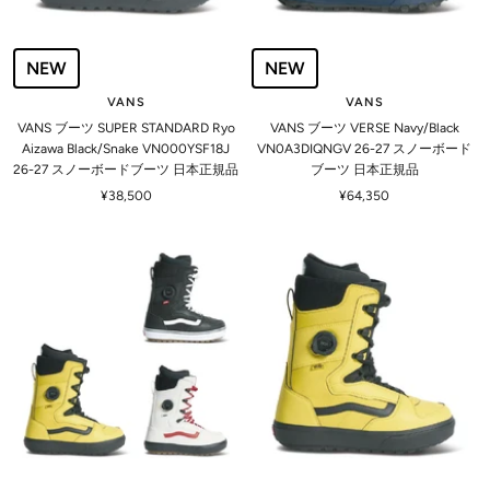
NEW
NEW
VANS
VANS
VANS ブーツ SUPER STANDARD Ryo
VANS ブーツ VERSE Navy/Black
Aizawa Black/Snake VN000YSF18J
VN0A3DIQNGV 26-27 スノーボード
26-27 スノーボードブーツ 日本正規品
ブーツ 日本正規品
セ
セ
¥38,500
¥64,350
ー
ー
ル
ル
価
価
格
格