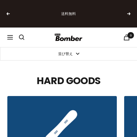
コ
ン
送料無料
テ
戻
次
ン
る
へ
ツ
へ
0
SPORTSBOMBER
ナ
ス
ビ
キ
ゲ
ッ
並び替え
ー
プ
シ
ョ
ン
HARD GOODS