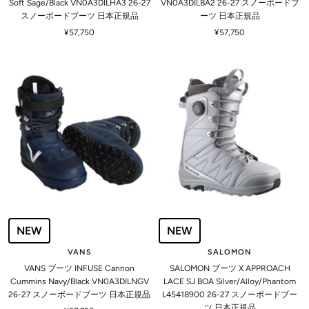
Soft Sage/Black VN0A3DILHA3 26-27
VN0A3DILBA2 26-27 スノーボードブ
スノーボードブーツ 日本正規品
ーツ 日本正規品
セ
セ
¥57,750
¥57,750
ー
ー
ル
ル
価
価
格
格
NEW
NEW
VANS
SALOMON
VANS ブーツ INFUSE Cannon
SALOMON ブーツ X APPROACH
Cummins Navy/Black VN0A3DILNGV
LACE SJ BOA Silver/Alloy/Phantom
26-27 スノーボードブーツ 日本正規品
L45418900 26-27 スノーボードブー
ツ 日本正規品