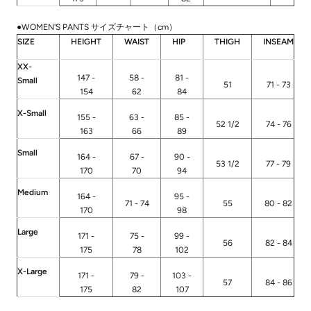
●WOMEN'S PANTS サイズチャート（cm）
SIZE
HEIGHT
WAIST
HIP
THIGH
INSEAM
XX-
147 -
58 -
81 -
Small
51
71 - 73
154
62
84
X-Small
155 -
63 -
85 -
52 1/2
74 - 76
163
66
89
Small
164 -
67 -
90 -
53 1/2
77 - 79
170
70
94
Medium
164 -
95 -
71 - 74
55
80 - 82
170
98
Large
171 -
75 -
99 -
56
82 - 84
175
78
102
X-Large
171 -
79 -
103 -
57
84 - 86
175
82
107