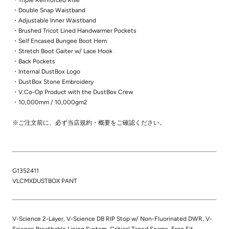
・Double Snap Waistband
・Adjustable Inner Waistband
・Brushed Tricot Lined Handwarmer Pockets
・Self Encased Bungee Boot Hem
・Stretch Boot Gaiter w/ Lace Hook
・Back Pockets
・Internal DustBox Logo
・DustBox Stone Embroidery
・V.Co-Op Product with the DustBox Crew
・10,000mm / 10,000gm2
※ご注文前に、必ず当店規約・概要をご確認ください。
G1352411
VLCMXDUSTBOX PANT
V-Science 2-Layer, V-Science DB RIP Stop w/ Non-Fluorinated DWR, V-
Science Breathable Lining System, Critical Taped Seams, Ergo Fit