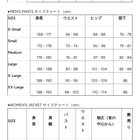
●MEN'S PANTS サイズチャート（cm）
SIZE
身長
ウエスト
ヒップ
股下
X-Small
168 - 171
66 - 68
84 - 88
76 - 78
Small
172 - 178
70 - 74
90 - 96
79 - 81
Medium
179 - 185
76 - 81
97 - 99
82 - 84
Large
185 - 188
83 - 88
101 - 104
82 - 84
X-Large
188 - 190
90 - 96
105 - 109
86
XX-Large
188 - 190
98 - 105
110 - 114
86
●WOMEN'S JACKET サイズチャート（cm）
ウ
バ
腕
身
肩
エ
袖丈（首の
SIZE
ス
周
長
幅
ス
中心から）
ト
り
ト