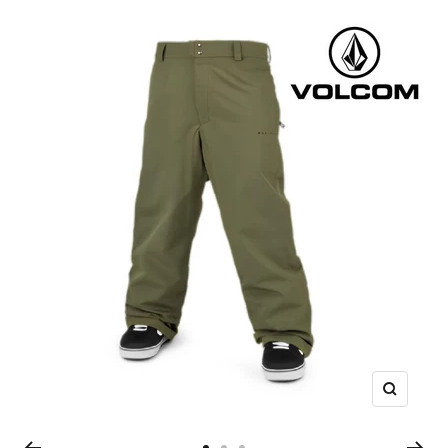
ズ
ー
ム