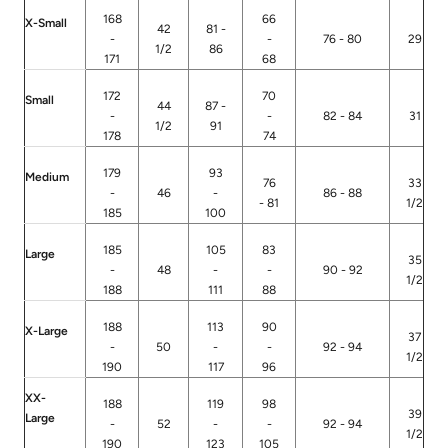
168
66
X-Small
42
81 -
-
-
76 - 80
29
1/2
86
171
68
172
70
Small
44
87 -
-
-
82 - 84
31
1/2
91
178
74
179
93
Medium
76
33
-
46
-
86 - 88
- 81
1/2
185
100
185
105
83
Large
35
-
48
-
-
90 - 92
1/2
188
111
88
188
113
90
X-Large
37
-
50
-
-
92 - 94
1/2
190
117
96
XX-
188
119
98
39
Large
-
52
-
-
92 - 94
1/2
190
123
105