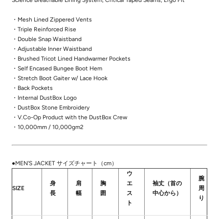
・Mesh Lined Zippered Vents
・Triple Reinforced Rise
・Double Snap Waistband
・Adjustable Inner Waistband
・Brushed Tricot Lined Handwarmer Pockets
・Self Encased Bungee Boot Hem
・Stretch Boot Gaiter w/ Lace Hook
・Back Pockets
・Internal DustBox Logo
・DustBox Stone Embroidery
・V.Co-Op Product with the DustBox Crew
・10,000mm / 10,000gm2
●MEN'S JACKET サイズチャート（cm）
ウ
腕
身
肩
胸
エ
袖丈（首の
SIZE
周
長
幅
囲
ス
中心から）
り
ト