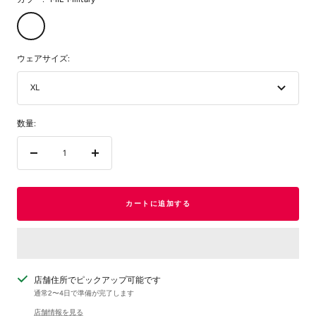
MIL-
Military
ウェアサイズ:
XL
数量:
数
数
量
量
を
を
減
増
カートに追加する
ら
や
す
す
店舗住所でピックアップ可能です
通常2〜4日で準備が完了します
店舗情報を見る