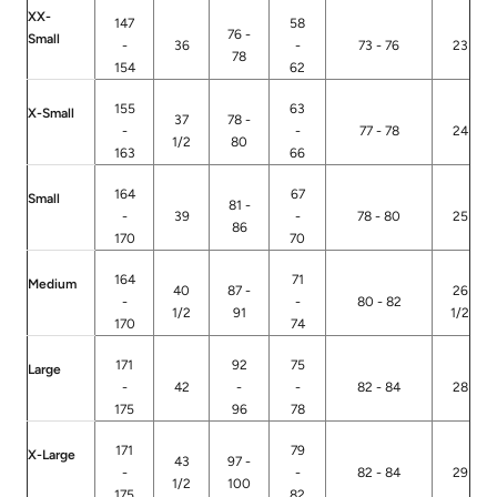
XX-
147
58
76 -
Small
-
36
-
73 - 76
23
78
154
62
155
63
X-Small
37
78 -
-
-
77 - 78
24
1/2
80
163
66
164
67
Small
81 -
-
39
-
78 - 80
25
86
170
70
164
71
Medium
40
87 -
26
-
-
80 - 82
1/2
91
1/2
170
74
171
92
75
Large
-
42
-
-
82 - 84
28
175
96
78
171
79
X-Large
43
97 -
-
-
82 - 84
29
1/2
100
175
82