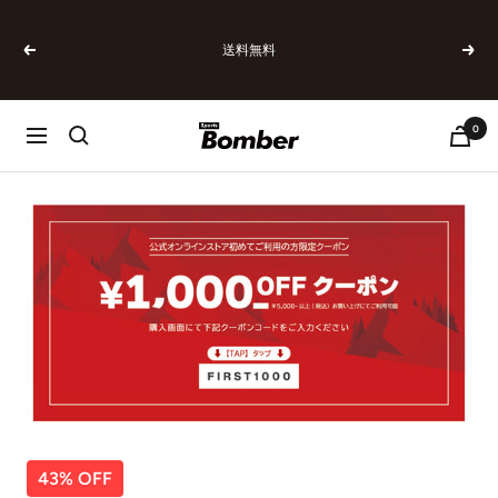
コ
ン
送料無料
テ
戻
次
ン
る
へ
ツ
へ
0
SPORTSBOMBER
ナ
ス
ビ
キ
ゲ
ッ
ー
プ
シ
ョ
ン
43% OFF