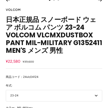
ス
ス
ス
イ
ラ
ラ
ラ
ン
VOLCOM
イ
イ
イ
日本正規品 スノーボード ウェ
ド
ド
ド
に
に
に
ア ボルコム パンツ 23-24
移
移
移
動
動
動
VOLCOM VLCMXDUSTBOX
1
2
3
PANT MIL-MILITARY G1352411
MEN'S メンズ 男性
セ
¥22,580
通
¥39,600
常
ー
価
ル
格
商品コード：24vlc04124
価
年式:
格
23-24
カラー:
MIL-Military