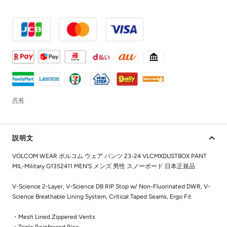
共有
説明文
VOLCOM WEAR ボルコム ウェア パンツ 23-24 VLCMXDUSTBOX PANT
MIL-Military G1352411 MEN'S メンズ 男性 スノーボード 日本正規品
V-Science 2-Layer, V-Science DB RIP Stop w/ Non-Fluorinated DWR, V-
Science Breathable Lining System, Critical Taped Seams, Ergo Fit
・Mesh Lined Zippered Vents
・Triple Reinforced Rise