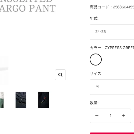
価
ル
格
商品コード：256860415
価
年式:
格
24-25
カラー:
CYPRESS GREE
CYPRESS
GREEN
サイズ:
ズ
ー
M
ム
イ
数量:
ン
数
数
量
量
を
を