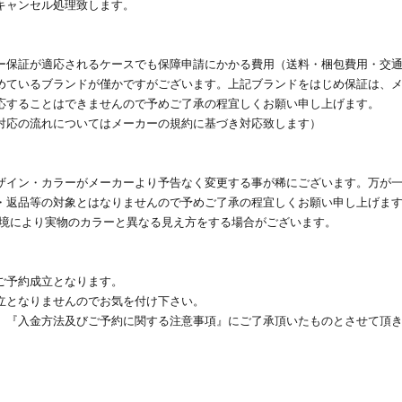
キャンセル処理致します。
ー保証が適応されるケースでも保障申請にかかる費用（送料・梱包費用・交
めているブランドが僅かですがございます。上記ブランドをはじめ保証は、
応することはできませんので予めご了承の程宜しくお願い申し上げます。
対応の流れについてはメーカーの規約に基づき対応致します）
ザイン・カラーがメーカーより予告なく変更する事が稀にございます。万が
・返品等の対象とはなりませんので予めご了承の程宜しくお願い申し上げま
環境により実物のカラーと異なる見え方をする場合がございます。
ご予約成立となります。
立となりませんのでお気を付け下さい。
、『入金方法及びご予約に関する注意事項』にご了承頂いたものとさせて頂