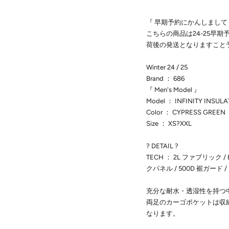
『 早期予約にかんしまして
こちらの商品は24-25早
荷後の発送となりますこと
Winter 24 / 25
Brand ： 686
『 Men's Model 』
Model ： INFINITY INSUL
Color ： CYPRESS GREEN
Size ： XS?XXL
? DETAIL ?
TECH ： 2L ファブリック 
クパネル / 500D 裾ガード
充分な耐水・透湿性を持つ
両足のカーゴポケットは収
なります。