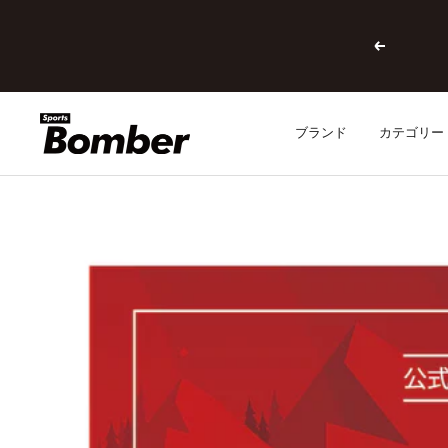
コ
ン
戻
テ
る
ン
ツ
へ
SPORTSBOMBER
ブランド
カテゴリー
ス
キ
ッ
プ