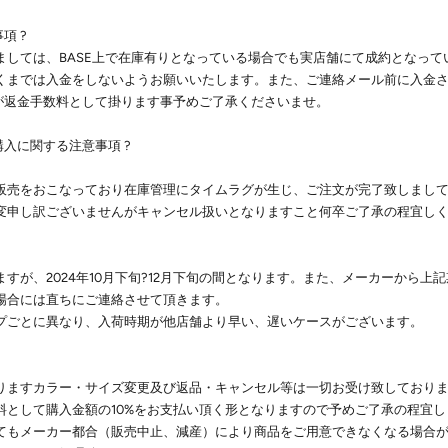
項 ?
ましては、BASE上で在庫有りとなっている場合でも実店舗にて成約となって
くまでは入金をしないようお願いいたします。また、ご連絡メール前に入金
%が返金手数料として掛ります事予めご了承くださいませ。
購入に関する注意事項 ?
販売をおこなっており在庫管理にタイムラグが生じ、ご注文が完了致しまし
変申し訳ございませんがキャンセル扱いとなりますこと何卒ご了承の程宜し
すが、2024年10月下旬?12月下旬の間となります。また、メーカーから上
場合には直ちにご連絡させて頂きます。
プごとに異なり、入荷時期が他店舗より早い、遅いケースがございます。
りますカラー・サイズ変更及び返品・キャンセル等は一切お受け致しており
料として購入金額の10%をお支払い頂く形となりますので予めご了承の程宜
てもメーカー都合（販売中止、減産）により商品をご用意できなくなる場合