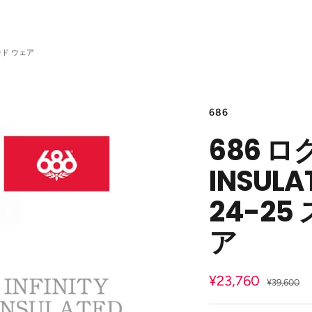
ボード ウェア
686
686 ロ
INSULA
24-2
ア
セ
¥23,760
通
¥39,600
常
ー