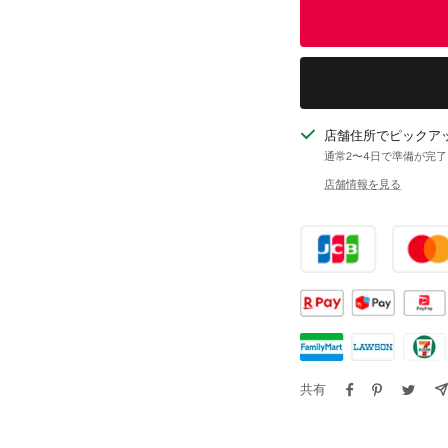
減
増
ら
や
す
す
店舗住所でピックア
通常2〜4日で準備が完
店舗情報を見る
共有