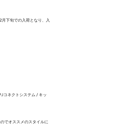
12月下旬での入荷となり、入
/ PJコネクトシステム / キッ
いのでオススメのスタイルに