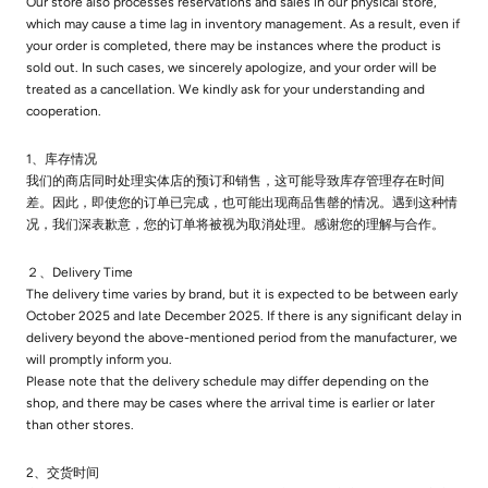
Our store also processes reservations and sales in our physical store,
which may cause a time lag in inventory management. As a result, even if
your order is completed, there may be instances where the product is
sold out. In such cases, we sincerely apologize, and your order will be
treated as a cancellation. We kindly ask for your understanding and
cooperation.
1、库存情况
我们的商店同时处理实体店的预订和销售，这可能导致库存管理存在时间
差。因此，即使您的订单已完成，也可能出现商品售罄的情况。遇到这种情
况，我们深表歉意，您的订单将被视为取消处理。感谢您的理解与合作。
２、Delivery Time
The delivery time varies by brand, but it is expected to be between early
October 2025 and late December 2025. If there is any significant delay in
delivery beyond the above-mentioned period from the manufacturer, we
will promptly inform you.
Please note that the delivery schedule may differ depending on the
shop, and there may be cases where the arrival time is earlier or later
than other stores.
2、交货时间