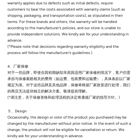
warranty applies due to defects such as initial defects, require
customers to bear the costs associated with warranty claims (such as
shipping, packaging, and transportation costs), as stipulated in their
terms. For these brands and others, the warranty will be handled
according to the manufacturer's policies, and our store is unable to
provide independent solutions. We kindly ask for your understanding in
advance.
(*Please note that decisions regarding warranty eligibility and the
process will follow the manufacturer's guidelines.)
4、厂家保修
对于一些品牌，即使在因初期缺陷等原因适用厂家保修的情况下，客户仍需
承担与保修索赔相关的费用（如运费、包装费和运输费），具体条款以厂家
规定为准。对于这些品牌及其他品牌，保修将根据厂家政策进行处理，我们
的商店无法提供独立的解决方案。敬请提前理解。
(*请注意，关于保修资格和处理流程的决定将遵循厂家的指导方针。)
５、Design
Occasionally, the design or color of the product you purchased may be
changed by the manufacturer without prior notice. In the event of such a
change, the product will not be eligible for cancellation or return. We
kindly ask for your understanding in advance.