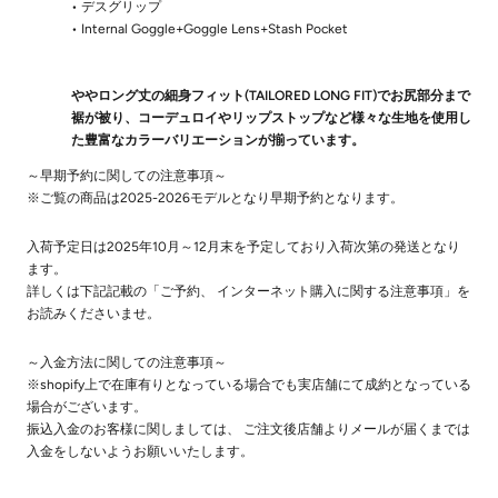
• デスグリップ
• Internal Goggle+Goggle Lens+Stash Pocket
ややロング丈の細身フィット(TAILORED LONG FIT)でお尻部分まで
裾が被り、コーデュロイやリップストップなど様々な生地を使用し
た豊富なカラーバリエーションが揃っています。
～早期予約に関しての注意事項～
※ご覧の商品は2025-2026モデルとなり早期予約となります。
入荷予定日は2025年10月～12月末を予定しており入荷次第の発送となり
ます。
詳しくは下記記載の「ご予約、 インターネット購入に関する注意事項」を
お読みくださいませ。
～入金方法に関しての注意事項～
※shopify上で在庫有りとなっている場合でも実店舗にて成約となっている
場合がございます。
振込入金のお客様に関しましては、 ご注文後店舗よりメールが届くまでは
入金をしないようお願いいたします。