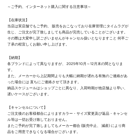
～ご予約、インターネット購入に関する注意事項～
【在庫状況】
当店は実店舗でもご予約、 販売をおこなっており在庫管理にタイムラグが
生じ、ご注文が完了致しましても商品が完売していることがございます。
その際は大変申し訳ございませんがキャンセル扱いとなりますこと 何卒ご
了承の程宜しくお願い申し上げます。
【納期】
各ブランドによって異なりますが、 2025年10月～12月末の間となりま
す。
また、メーカーから上記期間よりも大幅に納期が遅れる有無のご連絡があ
った場合には 直ちにご連絡させて頂きます。
納品スケジュールはショップごとに異なり、入荷時期が他店舗より早い、
遅いケースがございます。
【キャンセルについて】
ご注文後のお客様都合によりますカラー・サイズ変更及び返品・キャンセ
ル等は一切お受け致しておりません。
またご予約が完了致しましてもメーカー都合 (販売中止、 減産) により商
品をご用意できなくなる場合がございます。