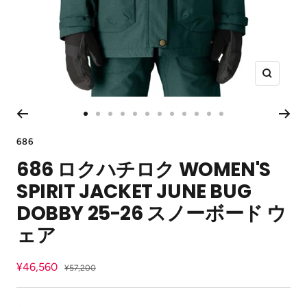
ズ
ー
ム
ス
ス
ス
ス
ス
ス
ス
ス
ス
ス
ス
ス
イ
ラ
ラ
ラ
ラ
ラ
ラ
ラ
ラ
ラ
ラ
ラ
ラ
ン
686
イ
イ
イ
イ
イ
イ
イ
イ
イ
イ
イ
イ
686 ロクハチロク WOMEN'S
ド
ド
ド
ド
ド
ド
ド
ド
ド
ド
ド
ド
に
に
に
に
に
に
に
に
に
に
に
に
SPIRIT JACKET JUNE BUG
移
移
移
移
移
移
移
移
移
移
移
移
動
動
動
動
動
動
動
動
動
動
動
動
DOBBY 25-26 スノーボード ウ
1
2
3
4
5
6
7
8
9
10
11
12
ェア
セ
¥46,560
通
¥57,200
常
ー
価
ル