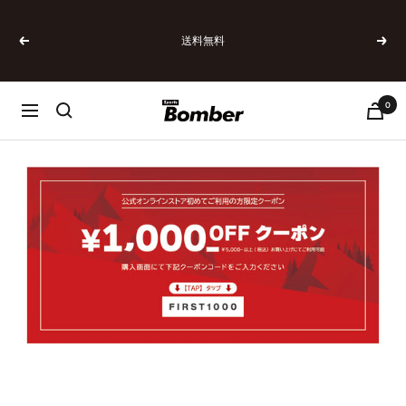
コ
ン
送料無料
テ
戻
次
ン
る
へ
ツ
へ
0
SPORTSBOMBER
ナ
ス
ビ
キ
ゲ
ッ
ー
プ
シ
ョ
ン