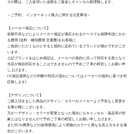
その際は、ご入金頂いた金額をご返金しキャンセル処理致します。
～ご予約、 インターネット購入に関する注意事項～
【メーカー保証について】
初期不良などによりメーカー保証が適応されるケースでも保障申請にかか
る費用 (送料・梱包費用 交通費)をお客様に
ご負担いただくものとすると規約に定めているブランドが僅かですがござ
います。
上記ブランドをはじめ保証は、メーカーの規約に沿って対応する形となり
当店が独自対応することはできませんので予めご了承の程宜しくお願い申
し上げます。
(※保証適用などの判断や対応の流れについてはメーカーの規約に基づき対
応致します)
【デザインについて】
ご購入頂きました商品のデザイン・カラーがメーカーより予告なく変更す
る事が稀にございます。
万が一デザイン・カラーが変更となった場合にもキャンセル・返品等の対
象とはなりませんので予めご了承の程宜しくお願い申し上げます。
またPCや携帯などの使用環境により実物のカラーと異なる見え方をする場
合がございます。