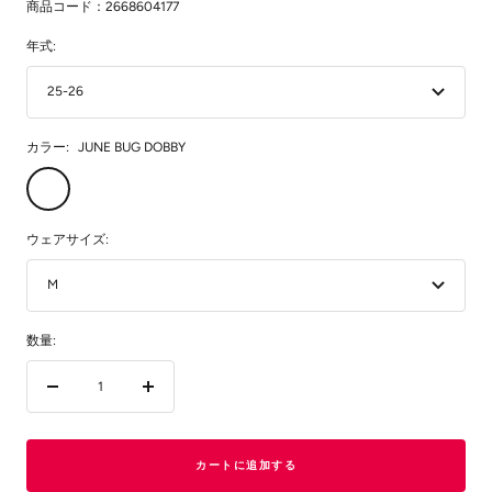
格
商品コード：2668604177
価
年式:
格
25-26
カラー:
JUNE BUG DOBBY
JUNE
BUG
DOBBY
ウェアサイズ:
M
数量:
数
数
量
量
を
を
減
増
カートに追加する
ら
や