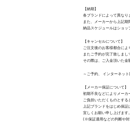
【納期】
各ブランドによって異なります
また、メーカーから上記期
納品スケジュールはショッ
【キャンセルについて】
ご注文後のお客様都合によ
またご予約が完了致しまして
その際は、ご入金頂いた金
～ご予約、 インターネッ
【メーカー保証について】
初期不良などによりメーカー
ご負担いただくものとする
上記ブランドをはじめ保証
宜しくお願い申し上げます
(※保証適用などの判断や