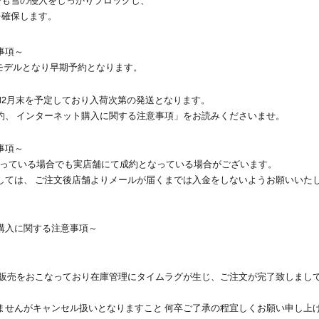
も雪の侵入をしっかりブロックし、
確保します。
事項～
26モデルとなり早期予約となります。
月～12月末を予定しており入荷次第の発送となります。
約、 インターネット購入に関する注意事項」をお読みくださいませ。
事項～
りとなっている場合でも実店舗にて成約となっている場合がございます。
しては、 ご注文後店舗よりメールが届くまでは入金をしないようお願いいた
購入に関する注意事項～
 販売をおこなっており在庫管理にタイムラグが生じ、ご注文が完了致しまし
ませんがキャンセル扱いとなりますこと 何卒ご了承の程宜しくお願い申し上