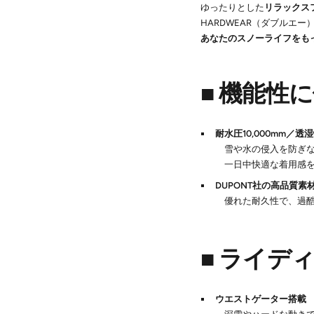
ゆったりとした
リラックス
HARDWEAR（ダブルエ
あなたのスノーライフをも
■ 機能性
耐水圧10,000mm／透湿性8
雪や水の侵入を防ぎな
一日中快適な着用感を
DUPONT社の高品質素
優れた耐久性で、過酷
■ ライデ
ウエストゲーター搭載