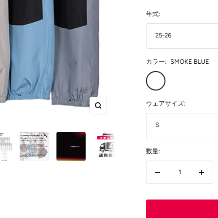
価
年式:
格
25-26
カラー:
SMOKE BLUE
SMOKE
BLUE
ウェアサイズ:
ズ
ー
S
ム
イ
数量:
ン
数
数
量
量
を
を
減
増