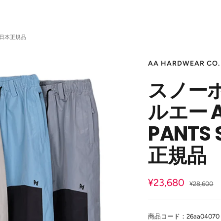
E 日本正規品
AA HARDWEAR CO.
スノーボ
ルエー A
PANTS 
正規品
セ
¥23,680
通
¥28,600
常
ー
価
ル
格
商品コード：26aa04070