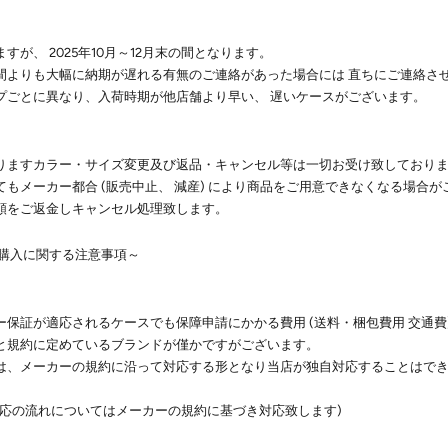
が、 2025年10月～12月末の間となります。
間よりも大幅に納期が遅れる有無のご連絡があった場合には 直ちにご連絡さ
プごとに異なり、入荷時期が他店舗より早い、 遅いケースがございます。
りますカラー・サイズ変更及び返品・キャンセル等は一切お受け致しており
もメーカー都合 (販売中止、 減産) により商品をご用意できなくなる場合が
額をご返金しキャンセル処理致します。
ト購入に関する注意事項～
保証が適応されるケースでも保障申請にかかる費用 (送料・梱包費用 交通費
と規約に定めているブランドが僅かですがございます。
は、メーカーの規約に沿って対応する形となり当店が独自対応することはで
。
対応の流れについてはメーカーの規約に基づき対応致します)