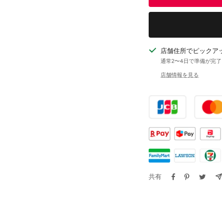
ら
や
す
す
店舗住所でピックア
通常2〜4日で準備が完
店舗情報を見る
共有