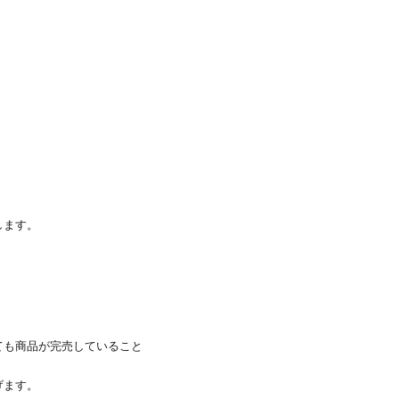
します。
ても商品が完売していること
げます。