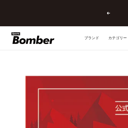
コ
ン
戻
テ
る
ン
ツ
へ
SPORTSBOMBER
ブランド
カテゴリー
ス
キ
ッ
プ