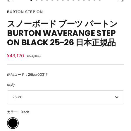
ス
ス
ス
ス
ス
ス
ス
ス
ス
ス
ス
ス
ス
ス
イ
ラ
ラ
ラ
ラ
ラ
ラ
ラ
ラ
ラ
ラ
ラ
ラ
ラ
ラ
ン
BURTON STEP ON
イ
イ
イ
イ
イ
イ
イ
イ
イ
イ
イ
イ
イ
イ
スノーボード ブーツ バートン
ド
ド
ド
ド
ド
ド
ド
ド
ド
ド
ド
ド
ド
ド
に
に
に
に
に
に
に
に
に
に
に
に
に
に
BURTON WAVERANGE STEP
移
移
移
移
移
移
移
移
移
移
移
移
移
移
動
動
動
動
動
動
動
動
動
動
動
動
動
動
ON BLACK 25-26 日本正規品
1
2
3
4
5
6
7
8
9
10
11
12
13
14
セ
¥43,120
通
¥53,900
常
ー
価
ル
格
商品コード：26bur00317
価
年式:
格
25-26
カラー:
Black
Black