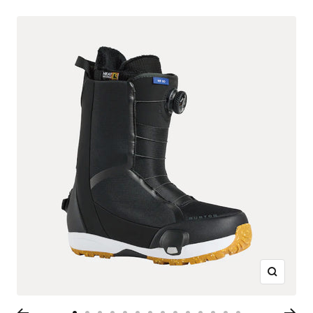
ズ
ー
ム