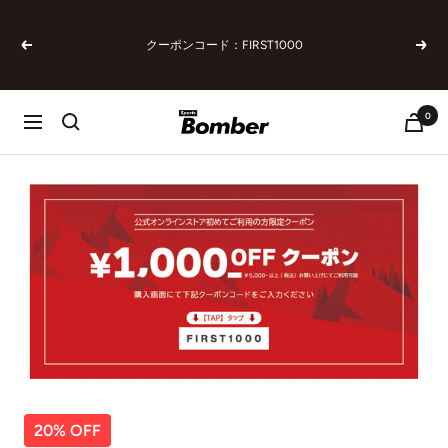
コ
ン
クーポンコード：FIRST1000
テ
戻
次
ン
る
へ
ツ
へ
0
SPORTSBOMBER
ナ
ス
ビ
キ
ゲ
ッ
ー
プ
シ
ョ
ン
20% OFF