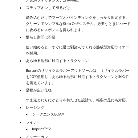
スBOAフィットシステムを搭載。
ステップオンして滑るだけ
踏み込むだけでブーツとバインディングをしっかり固定する、
クリーンでシンプルなStep On®システム。必要なときにハード
に攻めるレスポンスを得られます。
慣らし期間は不要
使い始めると、すぐに足に馴染んでくれる熱成型対応ライナー
を採用。
あらゆる地形に対応するトラクション
Burtonのリサイクルラバーアウトソールは、リサイクルラバー
を20%使用し、あらゆる地形に対応するトラクションと耐久性
を備えています。
足幅が広い仕様
つま先まわりにゆとりを持たせた設計で、幅広の足にも対応。
レーシング
シークエンスBOA®
ライナー
Imprint™ 2
インナーカフ