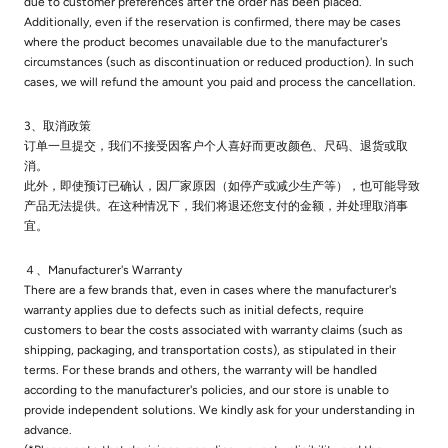
due to customer preferences after the order has been placed.
Additionally, even if the reservation is confirmed, there may be cases
where the product becomes unavailable due to the manufacturer's
circumstances (such as discontinuation or reduced production). In such
cases, we will refund the amount you paid and process the cancellation.
3、取消政策
订单一旦提交，我们不接受因客户个人喜好而更改颜色、尺码、退货或取
消。
此外，即使预订已确认，因厂家原因（如停产或减少生产等），也可能导致
产品无法提供。在这种情况下，我们将退还您支付的金额，并处理取消事
宜。
４、Manufacturer's Warranty
There are a few brands that, even in cases where the manufacturer's
warranty applies due to defects such as initial defects, require
customers to bear the costs associated with warranty claims (such as
shipping, packaging, and transportation costs), as stipulated in their
terms. For these brands and others, the warranty will be handled
according to the manufacturer's policies, and our store is unable to
provide independent solutions. We kindly ask for your understanding in
advance.