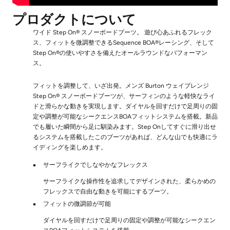
プロダクトについて
ワイド Step On® スノーボードブーツ。 遊び心あふれるフレック
ス、フィットを微調整できるSequence BOA®レーシング、そして
Step On®の使いやすさを備えたオールラウンドなパフォーマン
ス。
フィットを調整して、いざ出発。メンズ Burton ウェイブレンジ
Step On® スノーボードブーツが、サーフィンのような軽快なライ
ドと滑らかな動きを実現します。ダイヤルを回すだけで足周りの固
定や調整が可能なシークエンスBOAフィットシステムを搭載。新品
でも履いた瞬間から足に馴染みます。Step Onしてすぐに滑り出せ
るシステムを搭載したこのブーツがあれば、どんな山でも快適にラ
イディングを楽しめます。
サーフライクでしなやかなフレックス
サーフライクな操作性を追求してデザインされた、柔らかめの
フレックスで自由な動きを可能にするブーツ。
フィットの微調節が可能
ダイヤルを回すだけで足周りの固定や調整が可能なシークエン