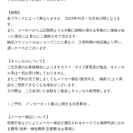
【納期】
各ブランドによって異なりますが、 2025年10月～12月末の間となりま
す。
また、メーカーから上記期間よりも大幅に納期が遅れる有無のご連絡があ
った場合には 直ちにご連絡させて頂きます。
納品スケジュールはショップごとに異なり、入荷時期が他店舗より早い、
遅いケースがございます。
【キャンセルについて】
ご注文後のお客様都合によりますカラー・サイズ変更及び返品・キャンセ
ル等は一切お受け致しておりません。
またご予約が完了致しましてもメーカー都合 (販売中止、 減産) により商
品をご用意できなくなる場合がございます。
その際は、ご入金頂いた金額をご返金しキャンセル処理致します。
～ご予約、 インターネット購入に関する注意事項～
【メーカー保証について】
初期不良などによりメーカー保証が適応されるケースでも保障申請にかか
る費用 (送料・梱包費用 交通費)をお客様に