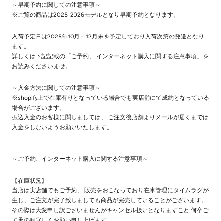
～早期予約に関しての注意事項～
※ご覧の商品は2025-2026モデルとなり早期予約となります。
入荷予定日は2025年10月～12月末を予定しており入荷次第の発送となり
ます。
詳しくは下記記載の「ご予約、 インターネット購入に関する注意事項」を
お読みくださいませ。
～入金方法に関しての注意事項～
※shopify上で在庫有りとなっている場合でも実店舗にて成約となっている
場合がございます。
振込入金のお客様に関しましては、 ご注文後店舗よりメールが届くまでは
入金をしないようお願いいたします。
～ご予約、インターネット購入に関する注意事項～
【在庫状況】
当店は実店舗でもご予約、 販売をおこなっており在庫管理にタイムラグが
生じ、ご注文が完了致しましても商品が完売していることがございます。
その際は大変申し訳ございませんがキャンセル扱いとなりますこと 何卒ご
了承の程宜しくお願い申し上げます。