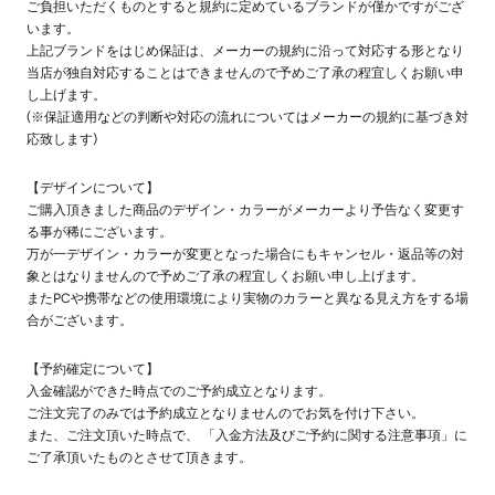
ご負担いただくものとすると規約に定めているブランドが僅かですがござ
います。
上記ブランドをはじめ保証は、メーカーの規約に沿って対応する形となり
当店が独自対応することはできませんので予めご了承の程宜しくお願い申
し上げます。
(※保証適用などの判断や対応の流れについてはメーカーの規約に基づき対
応致します)
【デザインについて】
ご購入頂きました商品のデザイン・カラーがメーカーより予告なく変更す
る事が稀にございます。
万が一デザイン・カラーが変更となった場合にもキャンセル・返品等の対
象とはなりませんので予めご了承の程宜しくお願い申し上げます。
またPCや携帯などの使用環境により実物のカラーと異なる見え方をする場
合がございます。
【予約確定について】
入金確認ができた時点でのご予約成立となります。
ご注文完了のみでは予約成立となりませんのでお気を付け下さい。
また、ご注文頂いた時点で、 「入金方法及びご予約に関する注意事項」に
ご了承頂いたものとさせて頂きます。