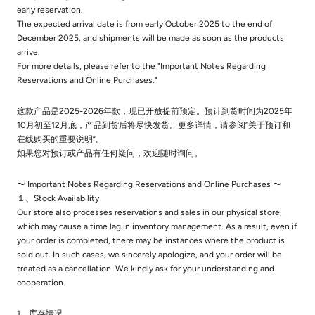
early reservation.
The expected arrival date is from early October 2025 to the end of
December 2025, and shipments will be made as soon as the products
arrive.
For more details, please refer to the "Important Notes Regarding
Reservations and Online Purchases."
这款产品是2025-2026年款，现已开放提前预定。预计到货时间为2025年
10月初至12月底，产品到货后将尽快发货。更多详情，请参阅“关于预订和
在线购买的重要说明”。
如果您对预订或产品有任何疑问，欢迎随时询问。
〜 Important Notes Regarding Reservations and Online Purchases 〜
１、Stock Availability
Our store also processes reservations and sales in our physical store,
which may cause a time lag in inventory management. As a result, even if
your order is completed, there may be instances where the product is
sold out. In such cases, we sincerely apologize, and your order will be
treated as a cancellation. We kindly ask for your understanding and
cooperation.
1、库存情况