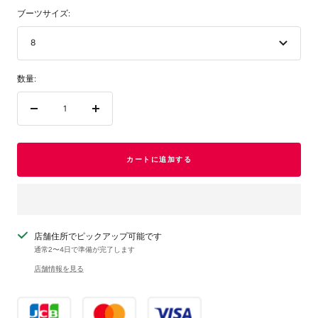
ブーツサイズ:
8
数量:
数
数
量
量
を
を
減
増
カートに追加する
ら
や
す
す
店舗住所でピックアップ可能です
通常2〜4日で準備が完了します
店舗情報を見る