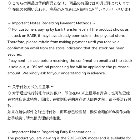
◇ こちらの商品は予約商品となり、 商品のお届けは10月以降となります
◇ 在庫のお問い合わせ、商品のお悩みはお気軽にお問い合わせ下さいませ
～ Important Notes Regarding Payment Methods ～
◇ For customers paying by bank transfer, even if the product shows as
in stock on BASE, it may have already been sold in the physical store.
Therefore, please refrain from making payment until you receive a
confirmation email from the store indicating that the stock has been
secured.
If payment is made before receiving the confirmation email and the stock
is sold out, a 10% refund processing fee will be applied to the purchase
amount. We kindly ask for your understanding in advance.
〜 关于付款方式的注意事 〜
◇ 对于通过银行转账付款的客户，即使在BASE上显示有库存，也可能已经
在实体店完成销售。因此，在收到店铺的库存确认邮件之前，请不要进行付
款。
如果在确认邮件之前进行付款，而库存已经售罄，购买金额的10%将作为退
款手续费，请您预先理解并接受。
～ Important Notes Regarding Early Reservations ～
The product you are viewing is the 2025-2026 model and is available for