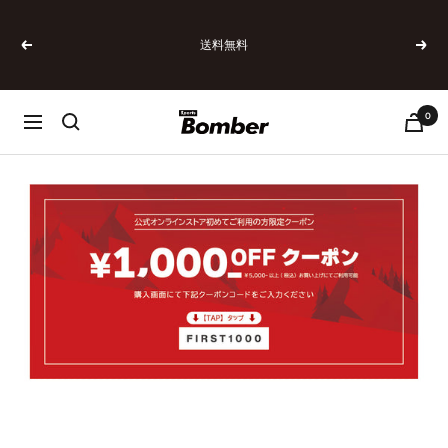
コ
ン
送料無料
テ
戻
次
ン
る
へ
ツ
へ
0
SPORTSBOMBER
ナ
ス
ビ
キ
ゲ
ッ
ー
プ
シ
ョ
ン