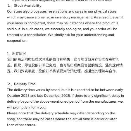
１、Stock Availability
Our store also processes reservations and sales in our physical store,
which may cause a time lag in inventory management. As a result, even if
your order is completed, there may be instances where the product is
sold out. In such cases, we sincerely apologize, and your order will be
treated as a cancellation. We kindly ask for your understanding and
cooperation.
1、库存情况
我们的商店同时处理实体店的预订和销售，这可能导致库存管理存在时间
差。因此，即使您的订单已完成，也可能出现商品售罄的情况。遇到这种情
况，我们深表歉意，您的订单将被视为取消处理。感谢您的理解与合作。
２、Delivery Time
The delivery time varies by brand, but it is expected to be between early
October 2025 and late December 2025. If there is any significant delay in
delivery beyond the above-mentioned period from the manufacturer, we
will promptly inform you.
Please note that the delivery schedule may differ depending on the
shop, and there may be cases where the arrival time is earlier or later
than other stores.