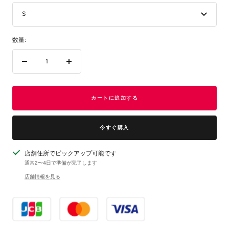
S
数量:
数
数
量
量
を
を
減
増
カートに追加する
ら
や
す
す
今すぐ購入
店舗住所でピックアップ可能です
通常2〜4日で準備が完了します
店舗情報を見る