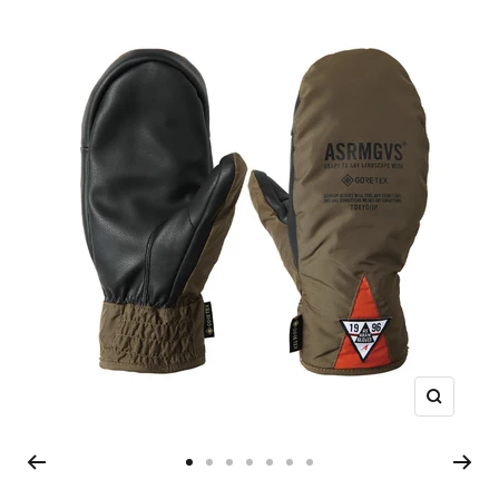
ズ
ー
ム
ス
ス
ス
ス
ス
ス
ス
イ
ラ
ラ
ラ
ラ
ラ
ラ
ラ
ン