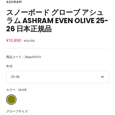
ASHRAM
イ
イ
イ
イ
イ
イ
イ
スノーボード グローブ アシュ
ド
ド
ド
ド
ド
ド
ド
に
に
に
に
に
に
に
ラム ASHRAM EVEN OLIVE 25-
移
移
移
移
移
移
移
動
動
動
動
動
動
動
26 日本正規品
1
2
3
4
5
6
7
セ
¥10,890
通
¥12,100
常
ー
価
ル
格
商品コード：26asr01013
価
年式:
格
25-26
カラー:
OLIVE
OLIVE
グローブサイズ: