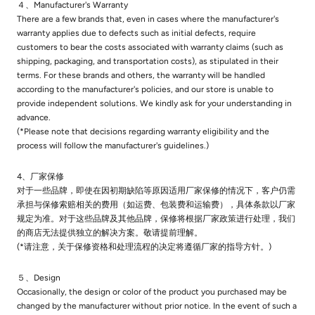
４、Manufacturer's Warranty
There are a few brands that, even in cases where the manufacturer's
warranty applies due to defects such as initial defects, require
customers to bear the costs associated with warranty claims (such as
shipping, packaging, and transportation costs), as stipulated in their
terms. For these brands and others, the warranty will be handled
according to the manufacturer's policies, and our store is unable to
provide independent solutions. We kindly ask for your understanding in
advance.
(*Please note that decisions regarding warranty eligibility and the
process will follow the manufacturer's guidelines.)
4、厂家保修
对于一些品牌，即使在因初期缺陷等原因适用厂家保修的情况下，客户仍需
承担与保修索赔相关的费用（如运费、包装费和运输费），具体条款以厂家
规定为准。对于这些品牌及其他品牌，保修将根据厂家政策进行处理，我们
的商店无法提供独立的解决方案。敬请提前理解。
(*请注意，关于保修资格和处理流程的决定将遵循厂家的指导方针。)
５、Design
Occasionally, the design or color of the product you purchased may be
changed by the manufacturer without prior notice. In the event of such a