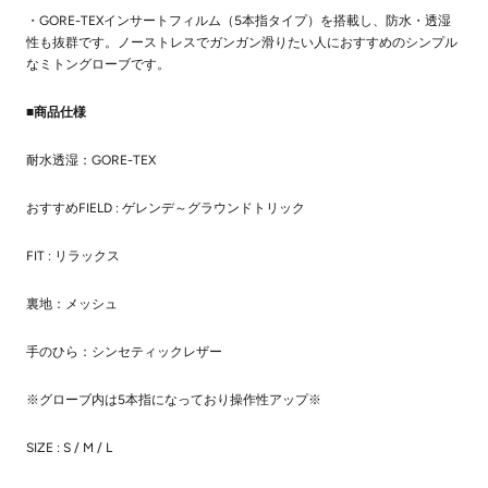
・
GORE-TEXインサートフィルム（5本指タイプ）を搭載し、防水・透湿
性も抜群です。ノーストレスでガンガン滑りたい人におすすめのシンプル
なミトングローブです。
■商品仕様
耐水透湿：GORE-TEX
おすすめFIELD : ゲレンデ～グラウンドトリック
FIT : リラックス
裏地：メッシュ
手のひら：シンセティックレザー
※グローブ内は5本指になっており操作性アップ※
SIZE : S / M / L