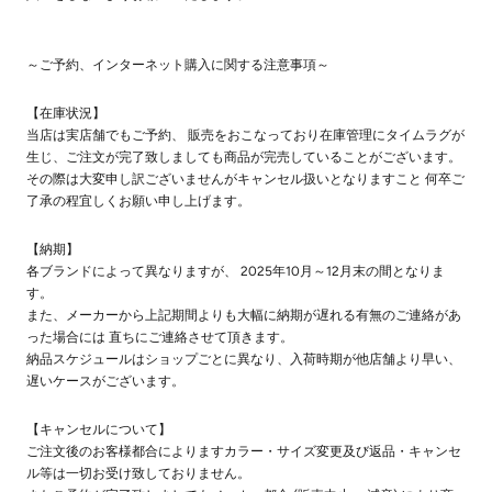
～ご予約、インターネット購入に関する注意事項～
【在庫状況】
当店は実店舗でもご予約、 販売をおこなっており在庫管理にタイムラグが
生じ、ご注文が完了致しましても商品が完売していることがございます。
その際は大変申し訳ございませんがキャンセル扱いとなりますこと 何卒ご
了承の程宜しくお願い申し上げます。
【納期】
各ブランドによって異なりますが、 2025年10月～12月末の間となりま
す。
また、メーカーから上記期間よりも大幅に納期が遅れる有無のご連絡があ
った場合には 直ちにご連絡させて頂きます。
納品スケジュールはショップごとに異なり、入荷時期が他店舗より早い、
遅いケースがございます。
【キャンセルについて】
ご注文後のお客様都合によりますカラー・サイズ変更及び返品・キャンセ
ル等は一切お受け致しておりません。