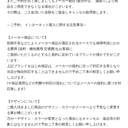
またご予約が完了致しましてもメーカー都合 (販売中止、 減産) により商
品をご用意できなくなる場合がございます。
その際は、ご入金頂いた金額をご返金しキャンセル処理致します。
～ご予約、 インターネット購入に関する注意事項～
【メーカー保証について】
初期不良などによりメーカー保証が適応されるケースでも保障申請にかか
る費用 (送料・梱包費用 交通費)をお客様に
ご負担いただくものとすると規約に定めているブランドが僅かですがござ
います。
上記ブランドをはじめ保証は、メーカーの規約に沿って対応する形となり
当店が独自対応することはできませんので予めご了承の程宜しくお願い申
し上げます。
(※保証適用などの判断や対応の流れについてはメーカーの規約に基づき対
応致します)
【デザインについて】
ご購入頂きました商品のデザイン・カラーがメーカーより予告なく変更す
る事が稀にございます。
万が一デザイン・カラーが変更となった場合にもキャンセル・返品等の対
象とはなりませんので予めご了承の程宜しくお願い申し上げます。