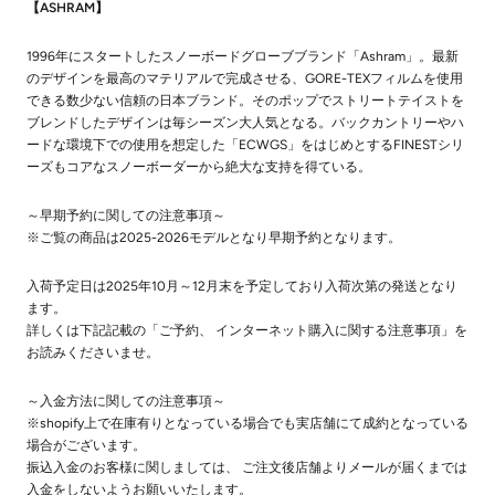
【ASHRAM】
1996年にスタートしたスノーボードグローブブランド「Ashram」。最新
のデザインを最高のマテリアルで完成させる、GORE-TEXフィルムを使用
できる数少ない信頼の日本ブランド。そのポップでストリートテイストを
ブレンドしたデザインは毎シーズン大人気となる。バックカントリーやハ
ードな環境下での使用を想定した「ECWGS」をはじめとするFINESTシリ
ーズもコアなスノーボーダーから絶大な支持を得ている。
～早期予約に関しての注意事項～
※ご覧の商品は2025-2026モデルとなり早期予約となります。
入荷予定日は2025年10月～12月末を予定しており入荷次第の発送となり
ます。
詳しくは下記記載の「ご予約、 インターネット購入に関する注意事項」を
お読みくださいませ。
～入金方法に関しての注意事項～
※shopify上で在庫有りとなっている場合でも実店舗にて成約となっている
場合がございます。
振込入金のお客様に関しましては、 ご注文後店舗よりメールが届くまでは
入金をしないようお願いいたします。