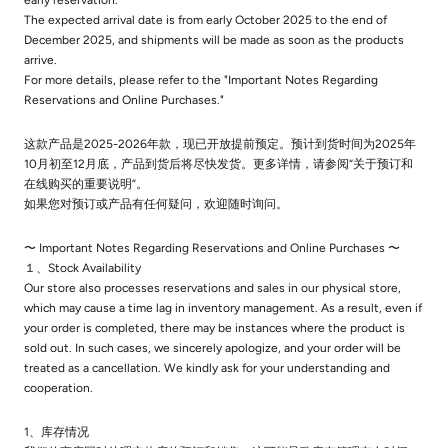
The expected arrival date is from early October 2025 to the end of
December 2025, and shipments will be made as soon as the products
arrive.
For more details, please refer to the "Important Notes Regarding
Reservations and Online Purchases."
这款产品是2025-2026年款，现已开放提前预定。预计到货时间为2025年
10月初至12月底，产品到货后将尽快发货。更多详情，请参阅“关于预订和
在线购买的重要说明”。
如果您对预订或产品有任何疑问，欢迎随时询问。
〜 Important Notes Regarding Reservations and Online Purchases 〜
１、Stock Availability
Our store also processes reservations and sales in our physical store,
which may cause a time lag in inventory management. As a result, even if
your order is completed, there may be instances where the product is
sold out. In such cases, we sincerely apologize, and your order will be
treated as a cancellation. We kindly ask for your understanding and
cooperation.
1、库存情况