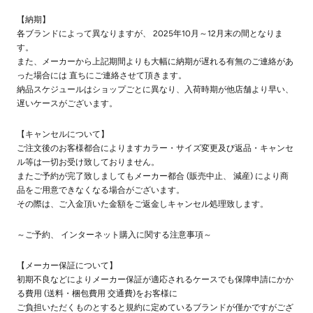
【納期】
各ブランドによって異なりますが、 2025年10月～12月末の間となりま
す。
また、メーカーから上記期間よりも大幅に納期が遅れる有無のご連絡があ
った場合には 直ちにご連絡させて頂きます。
納品スケジュールはショップごとに異なり、入荷時期が他店舗より早い、
遅いケースがございます。
【キャンセルについて】
ご注文後のお客様都合によりますカラー・サイズ変更及び返品・キャンセ
ル等は一切お受け致しておりません。
またご予約が完了致しましてもメーカー都合 (販売中止、 減産) により商
品をご用意できなくなる場合がございます。
その際は、ご入金頂いた金額をご返金しキャンセル処理致します。
～ご予約、 インターネット購入に関する注意事項～
【メーカー保証について】
初期不良などによりメーカー保証が適応されるケースでも保障申請にかか
る費用 (送料・梱包費用 交通費)をお客様に
ご負担いただくものとすると規約に定めているブランドが僅かですがござ