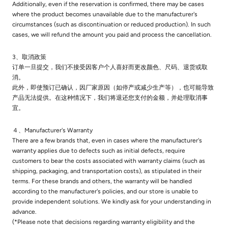
Additionally, even if the reservation is confirmed, there may be cases
where the product becomes unavailable due to the manufacturer's
circumstances (such as discontinuation or reduced production). In such
cases, we will refund the amount you paid and process the cancellation.
3、取消政策
订单一旦提交，我们不接受因客户个人喜好而更改颜色、尺码、退货或取
消。
此外，即使预订已确认，因厂家原因（如停产或减少生产等），也可能导致
产品无法提供。在这种情况下，我们将退还您支付的金额，并处理取消事
宜。
４、Manufacturer's Warranty
There are a few brands that, even in cases where the manufacturer's
warranty applies due to defects such as initial defects, require
customers to bear the costs associated with warranty claims (such as
shipping, packaging, and transportation costs), as stipulated in their
terms. For these brands and others, the warranty will be handled
according to the manufacturer's policies, and our store is unable to
provide independent solutions. We kindly ask for your understanding in
advance.
(*Please note that decisions regarding warranty eligibility and the