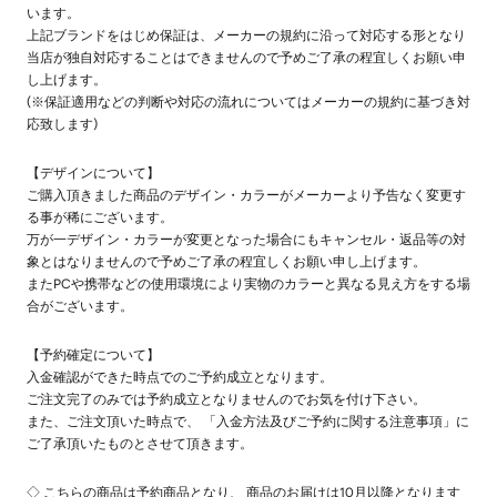
います。
上記ブランドをはじめ保証は、メーカーの規約に沿って対応する形となり
当店が独自対応することはできませんので予めご了承の程宜しくお願い申
し上げます。
(※保証適用などの判断や対応の流れについてはメーカーの規約に基づき対
応致します)
【デザインについて】
ご購入頂きました商品のデザイン・カラーがメーカーより予告なく変更す
る事が稀にございます。
万が一デザイン・カラーが変更となった場合にもキャンセル・返品等の対
象とはなりませんので予めご了承の程宜しくお願い申し上げます。
またPCや携帯などの使用環境により実物のカラーと異なる見え方をする場
合がございます。
【予約確定について】
入金確認ができた時点でのご予約成立となります。
ご注文完了のみでは予約成立となりませんのでお気を付け下さい。
また、ご注文頂いた時点で、 「入金方法及びご予約に関する注意事項」に
ご了承頂いたものとさせて頂きます。
◇ こちらの商品は予約商品となり、 商品のお届けは10月以降となります