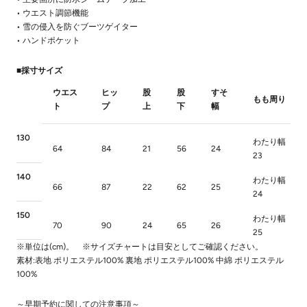
• ウエスト調節機能
• 雪の侵入を防ぐブーツゲイター
• ハンドポケット
■採寸サイズ
ウエス
ヒッ
股
股
すそ
もも周り
ト
プ
上
下
幅
130
わたり幅
64
84
21
56
24
23
140
わたり幅
66
87
22
62
25
24
150
わたり幅
70
90
24
65
26
25
※単位は(cm)。 ※サイズチャートは目安としてご確認ください。
素材:表地 ポリエステル100% 裏地 ポリエステル100% 中綿 ポリエステル
100%
～早期予約に関しての注意事項～