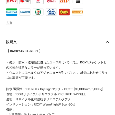
共有
説明文
【 BACKYARD GIRL PT 】
・撥水・防水・透湿性に優れたユース向けパンツは、ROXYジャケットと
の相性が抜群なカラーが揃っています。
・ウエストにはベルクロアジャスターが付いており、成長にあわせてサイ
ズの調節が可能です。
防水·透湿性：10K ROXY DryFlight®テクノロジー [10,000mm/5,000g]
表地：100%リサイクルポリエステル PFC FREE DWR加工
裏地：リサイクル素材混紡ポリエステルタフタ
インサレーション：ROXY WarmFlight® Eco [60g]
機能：
• 主要箇所に防水シームテープ加工