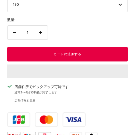
130
数量:
数
数
量
量
を
を
減
増
カートに追加する
ら
や
す
す
店舗住所でピックアップ可能です
通常2〜4日で準備が完了します
店舗情報を見る