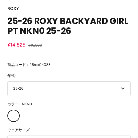
ラ
ラ
ラ
ラ
ラ
ラ
ラ
ラ
ラ
ラ
ラ
ラ
ラ
ラ
ラ
ラ
ン
ROXY
イ
イ
イ
イ
イ
イ
イ
イ
イ
イ
イ
イ
イ
イ
イ
イ
25-26 ROXY BACKYARD GIRL
ド
ド
ド
ド
ド
ド
ド
ド
ド
ド
ド
ド
ド
ド
ド
ド
に
に
に
に
に
に
に
に
に
に
に
に
に
に
に
に
PT NKN0 25-26
移
移
移
移
移
移
移
移
移
移
移
移
移
移
移
移
動
動
動
動
動
動
動
動
動
動
動
動
動
動
動
動
1
2
3
4
5
6
7
8
9
10
11
12
13
14
15
16
セ
¥14,825
通
¥16,500
常
ー
価
ル
格
商品コード：26rox04083
価
年式:
格
25-26
カラー:
NKN0
NKN0
ウェアサイズ: