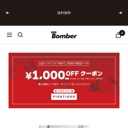
コ
ン
送料無料
テ
戻
次
ン
る
へ
ツ
へ
0
SPORTSBOMBER
ナ
ス
ビ
キ
ゲ
ッ
ー
プ
シ
ョ
ン