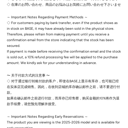
◇ 在庫のお問い合わせ、商品のお悩みはお気軽にお問い合わせ下さいませ
～ Important Notes Regarding Payment Methods ～
◇ For customers paying by bank transfer, even if the product shows as
in stock on BASE, it may have already been sold in the physical store.
Therefore, please refrain from making payment until you receive a
confirmation email from the store indicating that the stock has been
secured.
If payment is made before receiving the confirmation email and the stock
is sold out, a 10% refund processing fee will be applied to the purchase
amount. We kindly ask for your understanding in advance.
〜 关于付款方式的注意事 〜
◇ 对于通过银行转账付款的客户，即使在BASE上显示有库存，也可能已经
在实体店完成销售。因此，在收到店铺的库存确认邮件之前，请不要进行付
款。
如果在确认邮件之前进行付款，而库存已经售罄，购买金额的10%将作为退
款手续费，请您预先理解并接受。
～ Important Notes Regarding Early Reservations ～
The product you are viewing is the 2025-2026 model and is available for
early reservation.