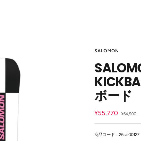
SALOMON
SALO
KICKB
ボード
セ
¥55,770
通
¥64,900
常
ー
価
ル
格
商品コード：26sal00127