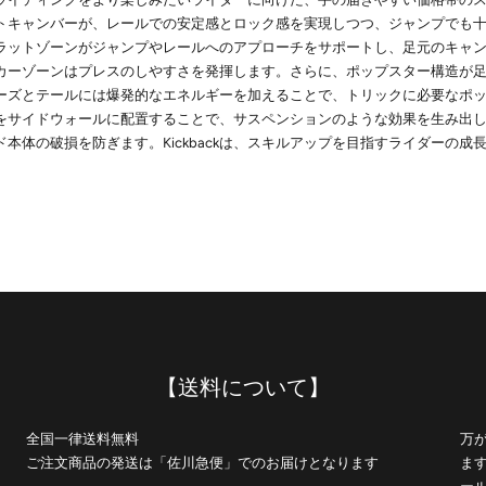
トキャンバーが、レールでの安定感とロック感を実現しつつ、ジャンプでも
ラットゾーンがジャンプやレールへのアプローチをサポートし、足元のキャ
カーゾーンはプレスのしやすさを発揮します。さらに、ポップスター構造が
ーズとテールには爆発的なエネルギーを加えることで、トリックに必要なポ
をサイドウォールに配置することで、サスペンションのような効果を生み出
本体の破損を防ぎます。Kickbackは、スキルアップを目指すライダーの成
【送料について】
全国一律送料無料
万
ご注文商品の発送は「佐川急便」でのお届けとなります
ま