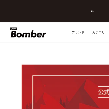
コ
ン
戻
テ
る
ン
ツ
へ
SPORTSBOMBER
ブランド
カテゴリー
ス
キ
ッ
プ