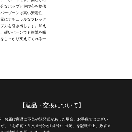
十分なポップと遊び心を提供
ンバーゾーンは高い安定性
足元にナチュラルなフレック
ップ力を引き出します。加え
し、硬いバーンでも衝撃を吸
長をしっかり支えてくれる一
【返品・交換について】
が一お届け商品に不良や誤発送があった場合、お手数ではござい
すが、「お名前・注文番号(受注番号)・状況」を記載の上、必ずメ