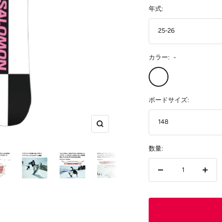
価
年式:
格
25-26
カラー:
-
-
ボードサイズ:
148
ズ
ー
数量:
ム
イ
ン
数
数
量
量
を
を
減
増
ら
や