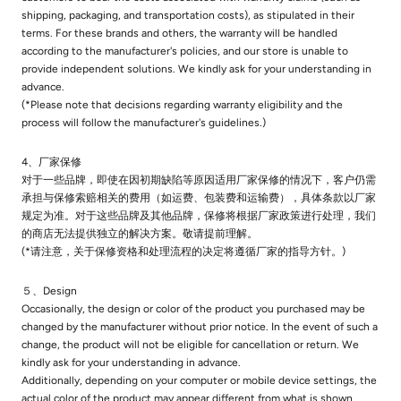
shipping, packaging, and transportation costs), as stipulated in their
terms. For these brands and others, the warranty will be handled
according to the manufacturer's policies, and our store is unable to
provide independent solutions. We kindly ask for your understanding in
advance.
(*Please note that decisions regarding warranty eligibility and the
process will follow the manufacturer's guidelines.)
4、厂家保修
对于一些品牌，即使在因初期缺陷等原因适用厂家保修的情况下，客户仍需
承担与保修索赔相关的费用（如运费、包装费和运输费），具体条款以厂家
规定为准。对于这些品牌及其他品牌，保修将根据厂家政策进行处理，我们
的商店无法提供独立的解决方案。敬请提前理解。
(*请注意，关于保修资格和处理流程的决定将遵循厂家的指导方针。)
５、Design
Occasionally, the design or color of the product you purchased may be
changed by the manufacturer without prior notice. In the event of such a
change, the product will not be eligible for cancellation or return. We
kindly ask for your understanding in advance.
Additionally, depending on your computer or mobile device settings, the
actual color of the product may appear different from what is shown