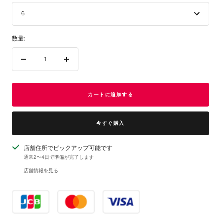
6
数量:
数
数
量
量
を
を
減
増
カートに追加する
ら
や
す
す
今すぐ購入
店舗住所でピックアップ可能です
通常2〜4日で準備が完了します
店舗情報を見る