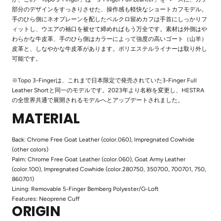
部分のデザインをすっきりさせた、操作感も軽快なショートカフモデル。
手のひら側にネオプレーンを配したベルクロ留めカフは手首にしっかりフ
ィットし、ウエアの袖口を被せて締めればもう万全です。素材は外側はや
わらかな牛皮革、手のひら側はカラーによって強度の高いゴート（山羊）
皮革と、しなやかな牛皮革があります。ポリエステルライナーは取り外し
可能です。
※Topo 3-Fingerは、これまで日本限定で発売されていた3-Finger Full
Leather Shortと同一のモデルです。2023年より名称を変更し、HESTRA
の全世界共通で展開されるモデルへとアップデートされました。
MATERIAL
Back: Chrome Free Goat Leather (color.060), lmpregnated Cowhide
(other colors)
Palm: Chrome Free Goat Leather (color.060), Goat Army Leather
(color.100), Impregnated Cowhide (color.280750, 350700, 700701, 750,
860701)
Lining: Removable 5-Finger Bemberg Polyester/G-Loft
Features: Neoprene Cuff
ORIGIN