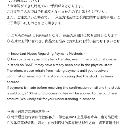
【予約確定について】
入金確認ができた時点でのご予約成立となります。
ご注文完了のみでは予約成立となりませんのでお気を付け下さい。
また、ご注文頂いた時点で、 「入金方法及びご予約に関する注意事項」に
ご了承頂いたものとさせて頂きます。
◇ こちらの商品は予約商品となり、 商品のお届けは10月以降となります
◇ 在庫のお問い合わせ、商品のお悩みはお気軽にお問い合わせ下さいませ
～ Important Notes Regarding Payment Methods ～
◇ For customers paying by bank transfer, even if the product shows as
in stock on BASE, it may have already been sold in the physical store.
Therefore, please refrain from making payment until you receive a
confirmation email from the store indicating that the stock has been
secured.
If payment is made before receiving the confirmation email and the stock
is sold out, a 10% refund processing fee will be applied to the purchase
amount. We kindly ask for your understanding in advance.
〜 关于付款方式的注意事 〜
◇ 对于通过银行转账付款的客户，即使在BASE上显示有库存，也可能已经
在实体店完成销售。因此，在收到店铺的库存确认邮件之前，请不要进行付