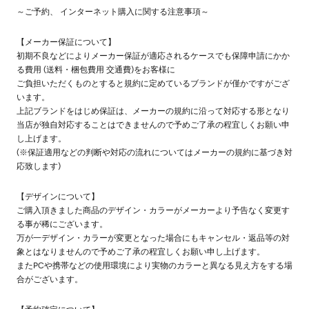
～ご予約、 インターネット購入に関する注意事項～
【メーカー保証について】
初期不良などによりメーカー保証が適応されるケースでも保障申請にかか
る費用 (送料・梱包費用 交通費)をお客様に
ご負担いただくものとすると規約に定めているブランドが僅かですがござ
います。
上記ブランドをはじめ保証は、メーカーの規約に沿って対応する形となり
当店が独自対応することはできませんので予めご了承の程宜しくお願い申
し上げます。
(※保証適用などの判断や対応の流れについてはメーカーの規約に基づき対
応致します)
【デザインについて】
ご購入頂きました商品のデザイン・カラーがメーカーより予告なく変更す
る事が稀にございます。
万が一デザイン・カラーが変更となった場合にもキャンセル・返品等の対
象とはなりませんので予めご了承の程宜しくお願い申し上げます。
またPCや携帯などの使用環境により実物のカラーと異なる見え方をする場
合がございます。