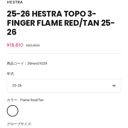
HESTRA
イ
イ
イ
イ
イ
イ
イ
イ
イ
イ
イ
イ
25-26 HESTRA TOPO 3-
ド
ド
ド
ド
ド
ド
ド
ド
ド
ド
ド
ド
に
に
に
に
に
に
に
に
に
に
に
に
FINGER FLAME RED/TAN 25-
移
移
移
移
移
移
移
移
移
移
移
移
動
動
動
動
動
動
動
動
動
動
動
動
26
1
2
3
4
5
6
7
8
9
10
11
12
セ
¥18,810
通
¥20,900
常
ー
価
ル
格
商品コード：26hes01029
価
年式:
格
25-26
カラー:
Flame Red/Tan
Flame
Red/Tan
グローブサイズ: