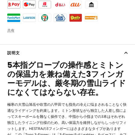
共有
説明文
5本指グローブの操作感とミトン
の保温力を兼ね備えた3フィンガ
ーモデルは、厳冬期の雪山ライド
になくてはならない存在。
極寒の大雪山旭岳や吹雪の八甲田でも指先の冷えに悩まされることなく快
適なライディングを約束します。ミトン形状ながら独立した人差し指によ
ってスキーポールを難なく操作でき、中指から小指までの3本はそれぞれ
独立したライニング仕様のため、高い保温力を維持しながらしっかりフィ
ットします。HESTRAの3フィンガーにはさまざまなタイプがあります
が、この「Topo 3-Finger」は「3-Finger Full Leahter」をベースに、カフ