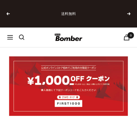
コ
ン
送料無料
テ
戻
次
ン
る
へ
ツ
へ
0
SPORTSBOMBER
ナ
ス
ビ
キ
ゲ
ッ
ー
プ
シ
ョ
ン