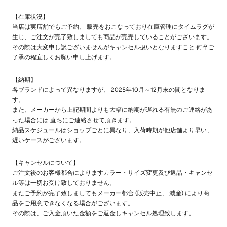
【在庫状況】
当店は実店舗でもご予約、 販売をおこなっており在庫管理にタイムラグが
生じ、ご注文が完了致しましても商品が完売していることがございます。
その際は大変申し訳ございませんがキャンセル扱いとなりますこと 何卒ご
了承の程宜しくお願い申し上げます。
【納期】
各ブランドによって異なりますが、 2025年10月～12月末の間となりま
す。
また、メーカーから上記期間よりも大幅に納期が遅れる有無のご連絡があ
った場合には 直ちにご連絡させて頂きます。
納品スケジュールはショップごとに異なり、入荷時期が他店舗より早い、
遅いケースがございます。
【キャンセルについて】
ご注文後のお客様都合によりますカラー・サイズ変更及び返品・キャンセ
ル等は一切お受け致しておりません。
またご予約が完了致しましてもメーカー都合 (販売中止、 減産) により商
品をご用意できなくなる場合がございます。
その際は、ご入金頂いた金額をご返金しキャンセル処理致します。