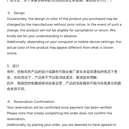
(*请注意，关于保修资格和处理流程的决定将遵循厂家的指导方针。)
５、Design
Occasionally, the design or color of the product you purchased may be
changed by the manufacturer without prior notice. In the event of such a
change, the product will not be eligible for cancellation or return. We
kindly ask for your understanding in advance.
Additionally, depending on your computer or mobile device settings, the
actual color of the product may appear different from what is shown
online.
5、设计
有时，您购买的产品的设计或颜色可能会被厂家在未提前通知的情况下更
改。在此情况下，产品将不予以取消或退货。敬请提前理解。
此外，根据您的电脑或移动设备设置，产品的实际颜色可能与在线展示的颜
色有所不同。
６、Reservation Confirmation
Your reservation will be confirmed once payment has been verified.
Please note that simply completing the order does not confirm the
reservation.
Additionally, by placing your order, you are deemed to have agreed to