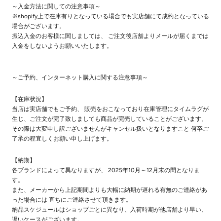
～入金方法に関しての注意事項～
※shopify上で在庫有りとなっている場合でも実店舗にて成約となっている
場合がございます。
振込入金のお客様に関しましては、 ご注文後店舗よりメールが届くまでは
入金をしないようお願いいたします。
～ご予約、インターネット購入に関する注意事項～
【在庫状況】
当店は実店舗でもご予約、 販売をおこなっており在庫管理にタイムラグが
生じ、ご注文が完了致しましても商品が完売していることがございます。
その際は大変申し訳ございませんがキャンセル扱いとなりますこと 何卒ご
了承の程宜しくお願い申し上げます。
【納期】
各ブランドによって異なりますが、 2025年10月～12月末の間となりま
す。
また、メーカーから上記期間よりも大幅に納期が遅れる有無のご連絡があ
った場合には 直ちにご連絡させて頂きます。
納品スケジュールはショップごとに異なり、入荷時期が他店舗より早い、
遅いケースがございます。