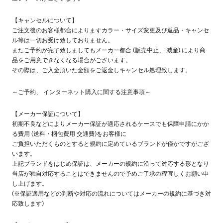
【キャンセルについて】
ご注文後のお客様都合によりますカラー・サイズ変更及び返品・キャンセ
ル等は一切お受け致しておりません。
またご予約が完了致しましてもメーカー都合 (販売中止、 減産) により商
品をご用意できなくなる場合がございます。
その際は、ご入金頂いた金額をご返金しキャンセル処理致します。
～ご予約、 インターネット購入に関する注意事項～
【メーカー保証について】
初期不良などによりメーカー保証が適応されるケースでも保障申請にかか
る費用 (送料・梱包費用 交通費)をお客様に
ご負担いただくものとすると規約に定めているブランドが僅かですがござ
います。
上記ブランドをはじめ保証は、メーカーの規約に沿って対応する形となり
当店が独自対応することはできませんので予めご了承の程宜しくお願い申
し上げます。
(※保証適用などの判断や対応の流れについてはメーカーの規約に基づき対
応致します)