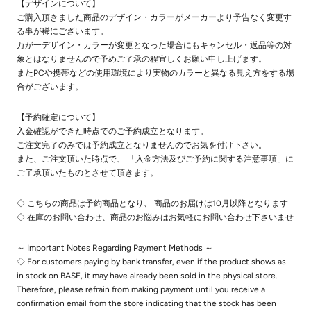
【デザインについて】
ご購入頂きました商品のデザイン・カラーがメーカーより予告なく変更す
る事が稀にございます。
万が一デザイン・カラーが変更となった場合にもキャンセル・返品等の対
象とはなりませんので予めご了承の程宜しくお願い申し上げます。
またPCや携帯などの使用環境により実物のカラーと異なる見え方をする場
合がございます。
【予約確定について】
入金確認ができた時点でのご予約成立となります。
ご注文完了のみでは予約成立となりませんのでお気を付け下さい。
また、ご注文頂いた時点で、 「入金方法及びご予約に関する注意事項」に
ご了承頂いたものとさせて頂きます。
◇ こちらの商品は予約商品となり、 商品のお届けは10月以降となります
◇ 在庫のお問い合わせ、商品のお悩みはお気軽にお問い合わせ下さいませ
～ Important Notes Regarding Payment Methods ～
◇ For customers paying by bank transfer, even if the product shows as
in stock on BASE, it may have already been sold in the physical store.
Therefore, please refrain from making payment until you receive a
confirmation email from the store indicating that the stock has been