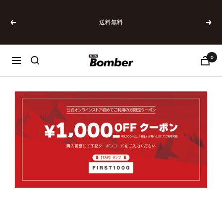
コ
ン
送料無料
テ
戻
次
ン
る
へ
ツ
へ
0
SPORTSBOMBER
ナ
ス
ビ
キ
ゲ
ッ
ー
プ
シ
ョ
ン