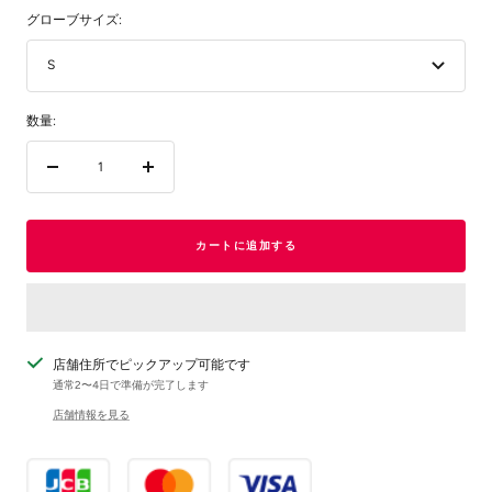
グローブサイズ:
S
数量:
数
数
量
量
を
を
減
増
カートに追加する
ら
や
す
す
店舗住所でピックアップ可能です
通常2〜4日で準備が完了します
店舗情報を見る