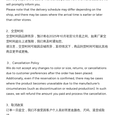
will promptly inform you.
Please note that the delivery schedule may differ depending on the
shop, and there may be cases where the arrival time is earlier or later
than other stores.
2、交货时间
交货时间因品牌而异，预计将在2025年10月初至12月底之间。如果厂家交
货时间超出上述预期，我们将及时通知您。
请注意，交货时间可能因店铺而异，某些情况下，商品到货时间可能比其他
商店更早或更晚。
３、Cancellation Policy
We do not accept any changes to color or size, returns, or cancellations
due to customer preferences after the order has been placed.
Additionally, even if the reservation is confirmed, there may be cases
where the product becomes unavailable due to the manufacturer's
circumstances (such as discontinuation or reduced production). In such
cases, we will refund the amount you paid and process the cancellation.
3、取消政策
订单一旦提交，我们不接受因客户个人喜好而更改颜色、尺码、退货或取