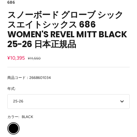
686
イ
イ
イ
イ
イ
スノーボード グローブ シック
ド
ド
ド
ド
ド
に
に
に
に
に
スエイトシックス 686
移
移
移
移
移
動
動
動
動
動
WOMEN'S REVEL MITT BLACK
1
2
3
4
5
25-26 日本正規品
セ
¥10,395
通
¥11,550
常
ー
価
ル
格
商品コード：2668601034
価
年式:
格
25-26
カラー:
BLACK
BLACK